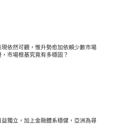
表現依然可觀，惟升勢愈加依賴少數市場
擾，市場根基究竟有多穩固？
日益獨立，加上金融體系穩健，亞洲為尋