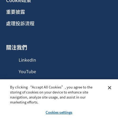
Cookie政策
重要披露
處理投訴流程
關注我們
LinkedIn
YouTube
By clicking “Accept All Cookies”, you agree to the
storing of cookies on your device to enhance site
navigation, analyze site usage, and assist in our
© 2026年，威靈頓管理香港有限公司。版權所有。
marketing efforts.
WELLINGTON MANAGEMENT®是Wellington Group
Cookies settings
Holdings LLP的註冊服務商標。