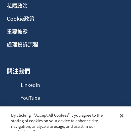
私隱政策
Cookie政策
重要披露
處理投訴流程
關注我們
LinkedIn
YouTube
By clicking “Accept All Cookies”, you agree to the
storing of cookies on your device to enhance site
navigation, analyze site usage, and assist in our