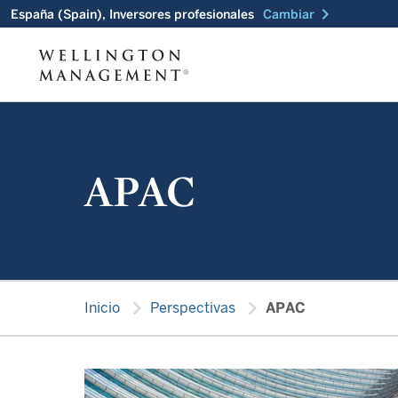
chevron_right
España (Spain), Inversores profesionales
Cambiar
APAC
chevron_right
chevron_right
Inicio
Perspectivas
APAC