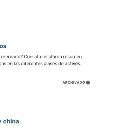
vos
l mercado? Consulte el último resumen
ns en las diferentes clases de activos.
ARCHIVADO
info
e china