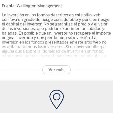
Fuente: Wellington Management
La inversión en los fondos descritos en este sitio web
conlleva un grado de riesgo considerable y pone en riesgo
el capital del inversor. No se garantiza el precio y el valor
de las inversiones, que podrían experimentar subidas y
bajadas. Es posible que un inversor no recupere el importe
original invertido y que pierda toda su inversión. La
inversión en los fondos presentados en este sitio web no
es apta para todos los inversores. Si un inversor alberga
alguna duda sobre la idoneidad de invertir en un fondo,
debe consultar a un asesor financiero independiente. La
información que aparece en este sitio web no constituye
un consejo de inversión o una recomendación para
comprar, vender o llevar a cabo cualquier tipo de
Ver más
operación con valores financieros, incluidas, entre otras,
las participaciones en los fondos, y no debe interpretarse
como tal. Antes de invertir en un fondo, el inversor debe
leer detenidamente y comprender los documentos de
oferta del fondo en cuestión, a saber: el folleto y el
documento de datos fundamentales para el inversor, que
contienen una información más detallada sobre los
riesgos y las características del fondo, así como los
últimos informes financieros y demás documentos de