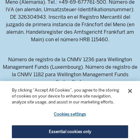
Meno (Alemania). Tel.: +49-69-677761-500. Número de
IVA (en alemán, Umsatzsteuer-Identifikationsnummer):
DE 326304943. Inscrita en el Registro Mercantil del
juzgado de primera instancia de Fráncfort del Meno (en
alemán, Handelsregister des Amtsgericht Frankfurt am
Main) con el número HRB 115460.
Número de registro de la CNMV 1236 para Wellington
Management Funds (Luxembourg). Número de registro de
la CNMV 1182 para Wellington Management Funds
(Ireland) plc.
By clicking “Accept All Cookies”, you agree to the storing
of cookies on your device to enhance site navigation,
Wellington Management Europe GmbH es una sociedad
analyze site usage, and assist in our marketing efforts.
autorizada y regulada por la Autoridad Federal de
Cookies settings
Supervisión Financiera de Alemania (en alemán,
Bundesanstalt für Finanzdienstleistungsaufsicht; más
conocida por su acrónimo, BaFin).
Essential cookies only
Información dirigida exclusivamente a inversores