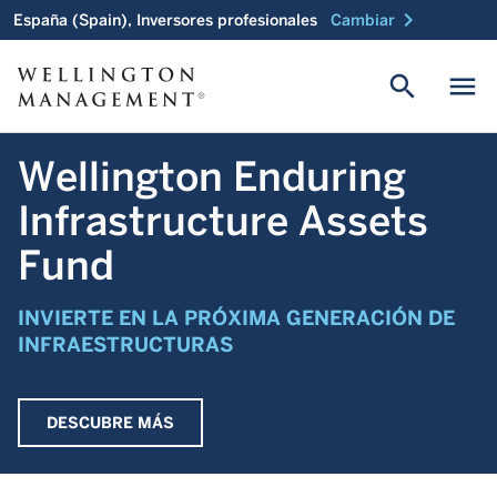
chevron_right
España (Spain), Inversores profesionales
Cambiar
search
menu
Wellington Enduring
Infrastructure Assets
Fund
INVIERTE EN LA PRÓXIMA GENERACIÓN DE
INFRAESTRUCTURAS
DESCUBRE MÁS