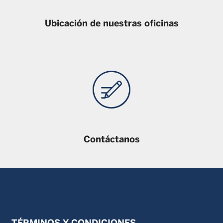
oferta del fondo que puedan consultarse en este sitio web.
Salvo que se indique lo contrario, los datos se refieren al
final del mes anterior al mes en curso.
Ubicación de nuestras oficinas
Contáctanos
TÉRMINOS Y CONDICIONES