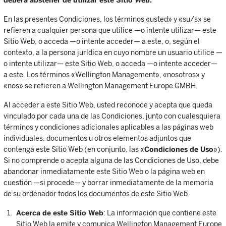
deberá abstener de utilizar este Sitio Web.
En las presentes Condiciones, los términos «usted» y «su/s» se
refieren a cualquier persona que utilice —o intente utilizar— este
Sitio Web, o acceda —o intente acceder— a este, o, según el
contexto, a la persona jurídica en cuyo nombre un usuario utilice —
o intente utilizar— este Sitio Web, o acceda —o intente acceder—
a este. Los términos «Wellington Management», «nosotros» y
«nos» se refieren a Wellington Management Europe GMBH.
Al acceder a este Sitio Web, usted reconoce y acepta que queda
vinculado por cada una de las Condiciones, junto con cualesquiera
términos y condiciones adicionales aplicables a las páginas web
individuales, documentos u otros elementos adjuntos que
contenga este Sitio Web (en conjunto, las «
Condiciones de Uso
»).
Si no comprende o acepta alguna de las Condiciones de Uso, debe
abandonar inmediatamente este Sitio Web o la página web en
cuestión —si procede— y borrar inmediatamente de la memoria
de su ordenador todos los documentos de este Sitio Web.
Acerca de este Sitio Web
: La información que contiene este
Sitio Web la emite y comunica Wellington Management Europe