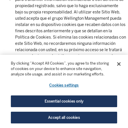
propiedad registrado, salvo que lo haga exclusivamente
bajo su propia responsabilidad. Al utilizar este Sitio Web,
usted acepta que el grupo Wellington Management pueda
instalar en su dispositivo cookies que recaben datos con los
fines descritos anteriormente y que se detallan en la
Política de Cookies. Si elimina las cookies relacionadas con
este Sitio Web, no recordaremos ninguna información
relacionada con usted, en su próximo acceso se le tratará
como a alguien que lo visita por primera vez y no podremos
adaptar su experiencia en el Sitio Web.
By clicking “Accept All Cookies”, you agree to the storing
of cookies on your device to enhance site navigation,
analyze site usage, and assist in our marketing efforts.
Sitios web enlazados
: Los enlaces a sitios web administrados
por terceros se facilitan únicamente a título informativo y no
Cookies settings
constituyen ningún tipo de asesoramiento, adhesión o
recomendación con respecto a dichos sitios web o a la
Essential cookies only
documentación que contienen. Wellington Management no
revisará con regularidad dichos sitios web de terceros o la
documentación que contienen. Sin embargo, si Wellington
Accept all cookies
Management advierte, o se le notifica, que el contenido de un