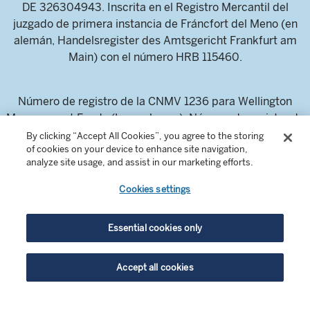
DE 326304943. Inscrita en el Registro Mercantil del
juzgado de primera instancia de Fráncfort del Meno (en
alemán, Handelsregister des Amtsgericht Frankfurt am
Main) con el número HRB 115460.
Número de registro de la CNMV 1236 para Wellington
Management Funds (Luxembourg). Número de registro de
la CNMV 1182 para Wellington Management Funds
By clicking “Accept All Cookies”, you agree to the storing
of cookies on your device to enhance site navigation,
(Ireland) plc.
analyze site usage, and assist in our marketing efforts.
Cookies settings
Wellington Management Europe GmbH es una sociedad
autorizada y regulada por la Autoridad Federal de
Supervisión Financiera de Alemania (en alemán,
Essential cookies only
Bundesanstalt für Finanzdienstleistungsaufsicht; más
conocida por su acrónimo, BaFin).
Accept all cookies
Información dirigida exclusivamente a inversores
profesionales e intermediarios financieros. Este contenido