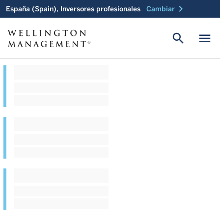
chevron_right
España (Spain), Inversores profesionales
Cambiar
search
menu