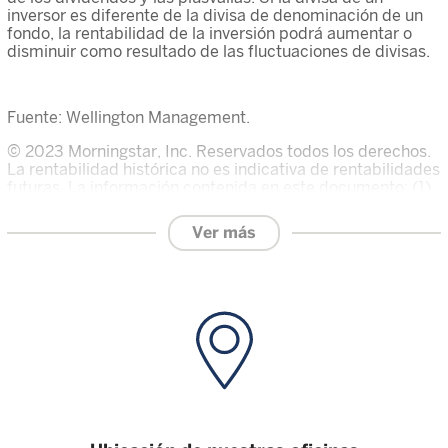
inversor es diferente de la divisa de denominación de un
fondo, la rentabilidad de la inversión podrá aumentar o
disminuir como resultado de las fluctuaciones de divisas.
Fuente: Wellington Management.
© 2023 Morningstar, Inc. Reservados todos los derechos.
La rentabilidad histórica no es indicativa de rentabilidades
futuras. La información contenida en este documento: (1)
es propiedad de Morningstar; (2) no puede ser copiada ni
distribuida; y (3) no se garantiza que sea exacta, completa
Ver más
u oportuna. Ni Morningstar ni sus proveedores de
contenidos serán responsables de cualquier daño o
pérdida derivados del uso de esta información. La
calificación general de Morningstar para un fondo se
obtiene a partir de una media ponderada de las
calificaciones a tres, cinco y diez años (según proceda),
basadas en una rentabilidad ajustada al riesgo.
La inversión en los fondos descritos en este sitio web
conlleva un grado de riesgo considerable y pone en riesgo
el capital del inversor. No se garantizan el precio ni el valor
de las inversiones, que podrían experimentar subidas y