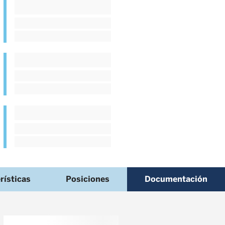
rísticas
Posiciones
Documentación