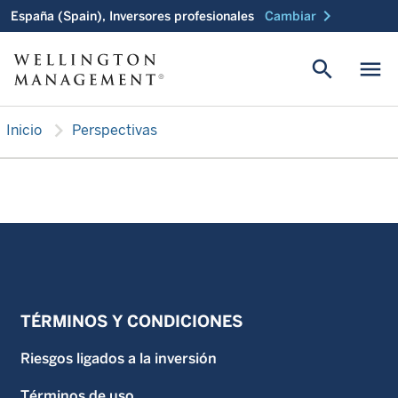
chevron_right
España (Spain), Inversores profesionales
Cambiar
search
menu
chevron_right
Inicio
Perspectivas
TÉRMINOS Y CONDICIONES
Riesgos ligados a la inversión
Términos de uso