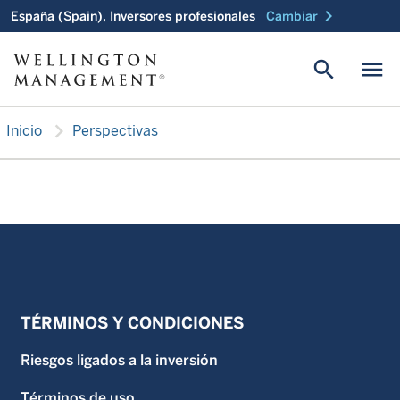
chevron_right
España (Spain), Inversores profesionales
Cambiar
search
menu
chevron_right
Inicio
Perspectivas
TÉRMINOS Y CONDICIONES
Riesgos ligados a la inversión
Términos de uso