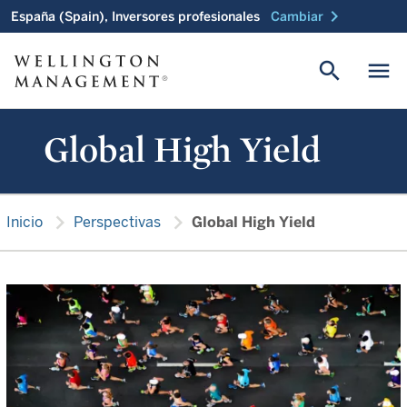
chevron_right
España (Spain), Inversores profesionales
Cambiar
search
menu
Global High Yield
chevron_right
chevron_right
Inicio
Perspectivas
Global High Yield