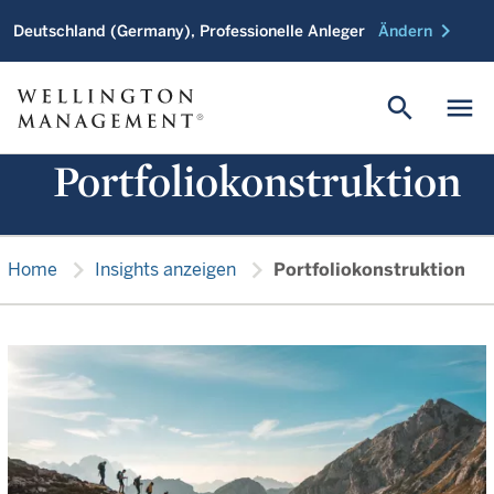
chevron_right
Deutschland (Germany), Professionelle Anleger
Ändern
search
menu
Portfoliokonstruktion
chevron_right
chevron_right
Home
Insights anzeigen
Portfoliokonstruktion