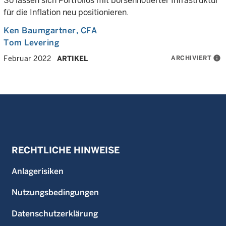
So lassen sich Portfolios mit börsennotierter Infrastruktur
für die Inflation neu positionieren.
Ken Baumgartner
, CFA
Tom Levering
ARCHIVIERT
info
Februar 2022
ARTIKEL
RECHTLICHE HINWEISE
Anlagerisiken
Nutzungsbedingungen
Datenschutzerklärung