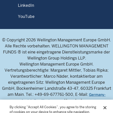
LinkedIn
YouTube
© Copyright 2026 Wellington Management Europe GmbH.
Alle Rechte vorbehalten. WELLINGTON MANAGEMENT
FUNDS ® ist eine eingetragene Dienstleistungsmarke der
Wellington Group Holdings LLP.
Wellington Management Europe GmbH.
Vertretungsberechtigte: Margaret Mittler, Tobias Ripka;
Verantwortlicher: Marco Näder, kontaktierbar am
eingetragenen Sitz: Wellington Management Europe
GmbH, Bockenheimer Landstraße 43-47, 60325 Frankfurt
am Main. Tel.: +49-69-677761-500, E-Mail:
Germany-
, Umsatzsteuer-
Austria@wellington.com
Identifikationsnummer: DE 326304943, Handelsregister
By clicking “Accept All Cookies”, you agree to the storing
of cookies on your device to enhance site navigation,
des Amtsgerichts Frankfurt am Main: HRB 115460.