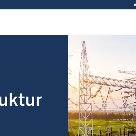
A
ruktur