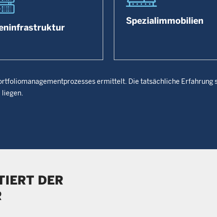
Spezialimmobilien
eninfrastruktur
tfoliomanagementprozesses ermittelt. Die tatsächliche Erfahrung s
liegen.
TIERT DER
R