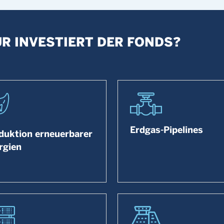
R INVESTIERT DER FONDS?
Erdgas-Pipelines
duktion erneuerbarer
rgien