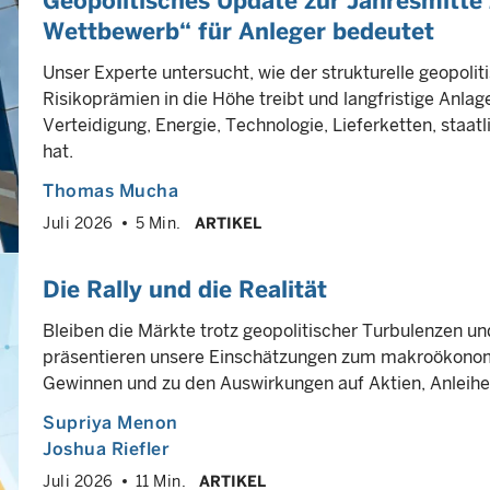
Geopolitisches Update zur Jahresmitte 
Wettbewerb“ für Anleger bedeutet
Unser Experte untersucht, wie der strukturelle geopolit
Risikoprämien in die Höhe treibt und langfristige Anla
Verteidigung, Energie, Technologie, Lieferketten, staatl
hat.
Thomas Mucha
Juli 2026
5 Min.
ARTIKEL
Die Rally und die Realität
Bleiben die Märkte trotz geopolitischer Turbulenzen un
präsentieren unsere Einschätzungen zum makroökonom
Gewinnen und zu den Auswirkungen auf Aktien, Anleihe
Supriya Menon
Joshua Riefler
Juli 2026
11 Min.
ARTIKEL