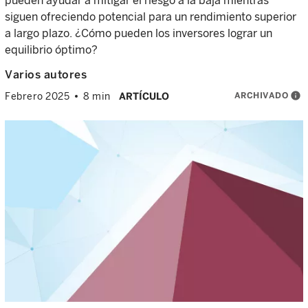
pueden ayudar a mitigar el riesgo a la baja mientras
siguen ofreciendo potencial para un rendimiento superior
a largo plazo. ¿Cómo pueden los inversores lograr un
equilibrio óptimo?
Varios autores
ARCHIVADO
info
Febrero 2025
8 min
ARTÍCULO