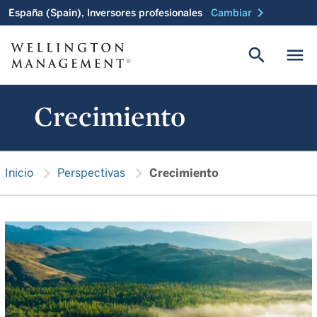
chevron_right
España (Spain), Inversores profesionales
Cambiar
search
menu
Crecimiento
chevron_right
chevron_right
Inicio
Perspectivas
Crecimiento