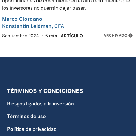
oportunidades de crecimiento en el alto rendimiento que
los inversores no querrán dejar pasar.
Marco Giordano
Konstantin Leidman
, CFA
ARCHIVADO
info
Septiembre 2024
6 min
ARTÍCULO
TÉRMINOS Y CONDICIONES
Riesgos ligados a la inversión
Términos de uso
Política de privacidad