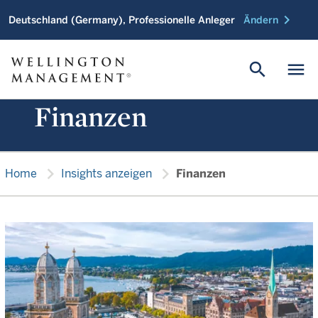
chevron_right
Deutschland (Germany), Professionelle Anleger
Ändern
search
menu
Finanzen
chevron_right
chevron_right
Home
Insights anzeigen
Finanzen