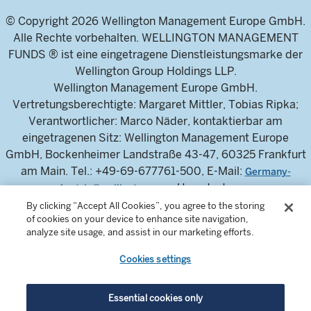
© Copyright 2026 Wellington Management Europe GmbH.
Alle Rechte vorbehalten. WELLINGTON MANAGEMENT
FUNDS ® ist eine eingetragene Dienstleistungsmarke der
Wellington Group Holdings LLP.
Wellington Management Europe GmbH.
Vertretungsberechtigte: Margaret Mittler, Tobias Ripka;
Verantwortlicher: Marco Näder, kontaktierbar am
eingetragenen Sitz: Wellington Management Europe
GmbH, Bockenheimer Landstraße 43-47, 60325 Frankfurt
am Main. Tel.: +49-69-677761-500, E-Mail:
Germany-
, Umsatzsteuer-
Austria@wellington.com
Identifikationsnummer: DE 326304943, Handelsregister
By clicking “Accept All Cookies”, you agree to the storing
of cookies on your device to enhance site navigation,
des Amtsgerichts Frankfurt am Main: HRB 115460.
analyze site usage, and assist in our marketing efforts.
Die Wellington Management Europe GmbH ist von der
Bundesanstalt für Finanzdienstleistungsaufsicht
Cookies settings
zugelassen und wird von dieser reguliert.
Essential cookies only