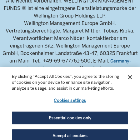
Alle Rechte vorbehalten. WELLINGTON MANAGEMENT
FUNDS ® ist eine eingetragene Dienstleistungsmarke der
Wellington Group Holdings LLP.
Wellington Management Europe GmbH.
Vertretungsberechtigte: Margaret Mittler, Tobias Ripka;
Verantwortlicher: Marco Näder, kontaktierbar am
eingetragenen Sitz: Wellington Management Europe
GmbH, Bockenheimer Landstraße 43-47, 60325 Frankfurt
am Main. Tel.: +49-69-677761-500, E-Mail:
Germany-
, Umsatzsteuer-
Austria@wellington.com
Identifikationsnummer: DE 326304943, Handelsregister
By clicking “Accept All Cookies”, you agree to the storing
of cookies on your device to enhance site navigation,
des Amtsgerichts Frankfurt am Main: HRB 115460.
analyze site usage, and assist in our marketing efforts.
Die Wellington Management Europe GmbH ist von der
Bundesanstalt für Finanzdienstleistungsaufsicht
Cookies settings
zugelassen und wird von dieser reguliert.
Essential cookies only
Nur zur Verwendung durch professionelle Investoren und
Finanzintermediäre. Dieser Inhalt ist nicht für
Accept all cookies