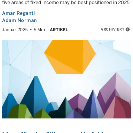
five areas of fixed income may be best positioned in 2025.
Amar Reganti
Adam Norman
ARCHIVIERT
info
Januar 2025
5 Min.
ARTIKEL