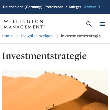
chevron_right
Deutschland (Germany), Professionelle Anleger
Ändern
search
menu
chevron_right
chevron_right
Home
Insights anzeigen
Investmentstrategie
Investmentstrategie