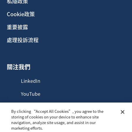
私隱政策
Cookie政策
重要披露
處理投訴流程
關注我們
LinkedIn
YouTube
By clicking “Accept All Cookies”, you agree to the
storing of cookies on your device to enhance site
navigation, analyze site usage, and assist in our
© 2026年，威靈頓管理香港有限公司。版權所有。
marketing efforts.