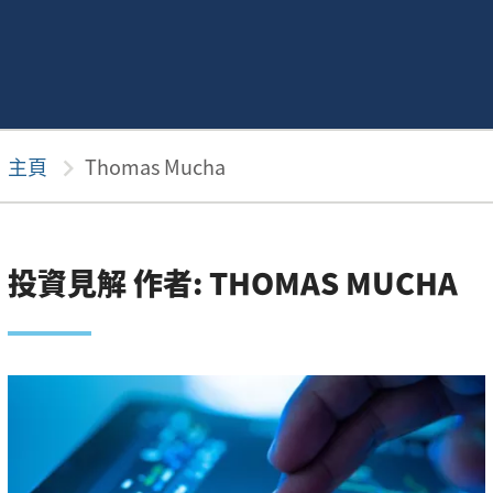
主頁
chevron_right
Thomas Mucha
投資見解 作者: THOMAS MUCHA