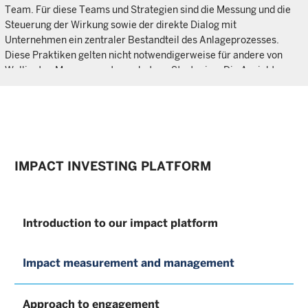
Team. Für diese Teams und Strategien sind die Messung und die
Steuerung der Wirkung sowie der direkte Dialog mit
Unternehmen ein zentraler Bestandteil des Anlageprozesses.
Diese Praktiken gelten nicht notwendigerweise für andere von
Wellington Management angebotene Strategien. Die Ansichten
sind diejenigen der Autoren zum Zeitpunkt der Verfassung dieses
Dokuments, und andere Investmentteams können
unterschiedliche Ansichten vertreten und andere
Anlageentscheidungen treffen. Der Wert eines Investments kann
gegenüber dem Zeitpunkt des ursprünglichen Investments
steigen oder sinken. Von externen Anbietern stammende Daten
IMPACT INVESTING PLATFORM
werden zwar als verlässlich erachtet, doch gibt es keine Garantie
für ihre Richtigkeit. Nur für professionelle, institutionelle oder
zugelassene Anleger.
Introduction to our impact platform
Impact measurement and management
Approach to engagement