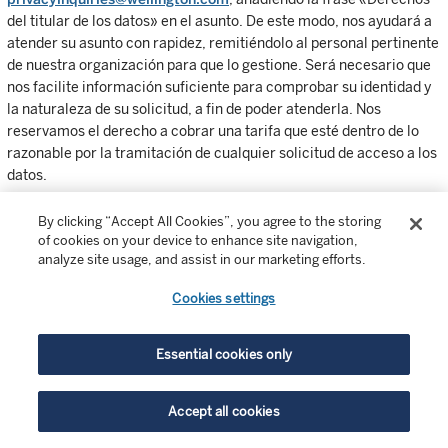
del titular de los datos» en el asunto. De este modo, nos ayudará a
atender su asunto con rapidez, remitiéndolo al personal pertinente
de nuestra organización para que lo gestione. Será necesario que
nos facilite información suficiente para comprobar su identidad y
la naturaleza de su solicitud, a fin de poder atenderla. Nos
reservamos el derecho a cobrar una tarifa que esté dentro de lo
razonable por la tramitación de cualquier solicitud de acceso a los
datos.
Haremos lo posible por resolver cualquier cuestión que nos
By clicking “Accept All Cookies”, you agree to the storing
plantee de forma rápida y justa.
of cookies on your device to enhance site navigation,
analyze site usage, and assist in our marketing efforts.
10.8 Residentes en Hong Kong
Cookies settings
Si desea ejercer alguno de sus derechos o tiene alguna pregunta
sobre el tratamiento de sus datos personales por parte de
Essential cookies only
Wellington Management Hong Kong Ltd., envíe un correo
electrónico a
#HKCompliance@wellington.com
, con copia a
Accept all cookies
privacyinquiries@wellington.com
, añadiendo la frase «Derechos
del titular de los datos» en el asunto. De este modo, nos ayudará a