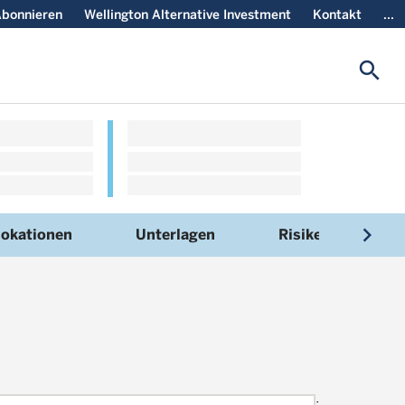
bonnieren
Wellington Alternative Investment
Kontakt
...
search
navigate_next
lokationen
Unterlagen
Risiken
N
;