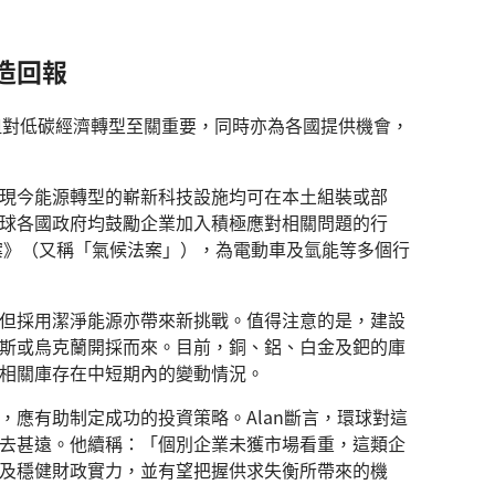
造回報
應不但對低碳經濟轉型至關重要，同時亦為各國提供機會，
現今能源轉型的嶄新科技設施均可在本土組裝或部
球各國政府均鼓勵企業加入積極應對相關問題的行
法案》（又稱「氣候法案」），為電動車及氫能等多個行
但採用潔淨能源亦帶來新挑戰。值得注意的是，建設
斯或烏克蘭開採而來。目前，銅、鋁、白金及鈀的庫
相關庫存在中短期內的變動情況。
，應有助制定成功的投資策略。Alan斷言，環球對這
去甚遠。他續稱：「個別企業未獲市場看重，這類企
及穩健財政實力，並有望把握供求失衡所帶來的機