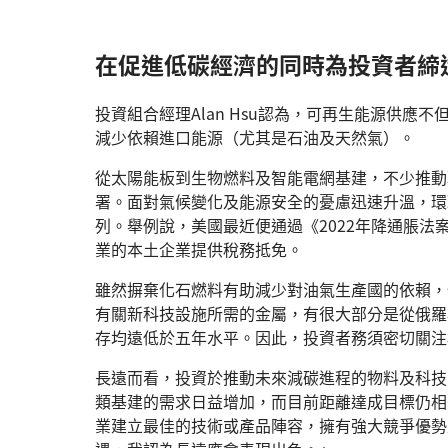
在促進低碳經濟的同時為投資者締
投資組合經理Alan Hsu認為，可再生能源供
減少依賴進口能源（尤其是石油及天然氣）。
從太陽能板到生物燃料及智能電網基建，不少推動
署。面對氣候變化及能源安全的憂慮迅速升溫，環
列。舉例說，美國最近便通過《2022年降通脹
業的本土企業提供稅務抵免。
雖然摒棄化石燃料有助減少對油氣生產國的依賴，
有關新科技設施所需的金屬，有很大部分是從俄羅
存均遠低於五年水平。因此，投資者務須密切關注
長遠而看，投資於推動未來減碳進程的物料及科技
類基建的需求日益增加，而目前距離達成目標仍相
業建立最佳的技術或產品陣容，擁有強大競爭優勢