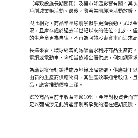
（導致設施長期關閉）及樓市降溫影響有關。其次
戶削減業務活動。最後，隨著美國經濟活動放緩，
與此相對，商品業長線前景似乎更顯強勁，尤以金
況，且庫存處於過去半世紀以來的低位。此外，儘
的生產商更為自律，不再為回饋股東資本而追求高
長遠來看，環球經濟的減碳需求利好商品生產商。
電網或電動車，均相當依賴金屬供應，例如銅需求現
為應對疫情封鎖措施及地緣政局緊張，供應鏈正以
由新的生產商供應物料，其生產效率通常較低，且
品，應會推動價格上漲。
鑑於商品目前年收益率逾10%，今年對投資者而言
足以彌補涉足此資產類別所承受的潛在短期風險，