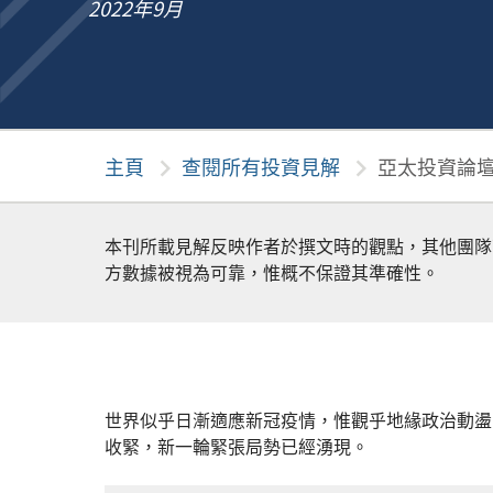
2022年9月
主頁
chevron_right
查閱所有投資見解
chevron_right
亞太投資論壇
本刊所載見解反映作者於撰文時的觀點，其他團隊
方數據被視為可靠，惟概不保證其準確性。
世界似乎日漸適應新冠疫情，惟觀乎地緣政治動盪
收緊，新一輪緊張局勢已經湧現。