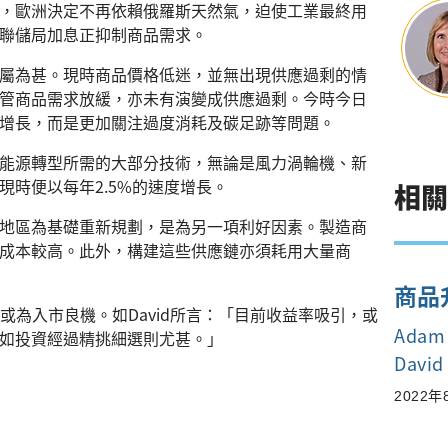
，歐洲決定不再依賴俄羅斯天然氣，迫使工業最終用
聯儲局加息正抑制商品需求。
屬為甚。現時商品價格低迷，並無出現供應過剩的情
管商品需求放緩，亦未有演變成供應過剩。今時今日
增長，而是更加關注過度消耗及碳足跡等問題。
能源轉型所需的大部分技術，無論是風力渦輪機、新
時便以每年2.5%的速度增長。
相
地區為基礎重新規劃，是為另一項利好因素。製造商
成本較高。此外，構建這些供應鏈亦須耗用大量商
商品
或為入市良機。如David所言：「目前收益率吸引，或
Adam 
如投資經過精挑細選則尤甚。」
David
2022年