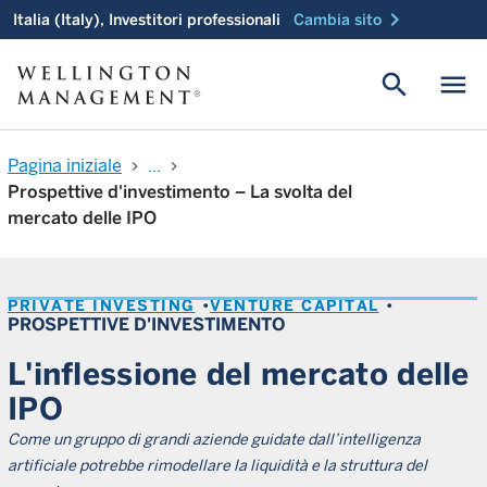
chevron_right
Italia (Italy), Investitori professionali
Cambia sito
search
menu
Pagina iniziale
...
chevron_right
chevron_right
Prospettive d'investimento – La svolta del
mercato delle IPO
PRIVATE INVESTING
VENTURE CAPITAL
PROSPETTIVE D'INVESTIMENTO
L'inflessione del mercato delle
IPO
Come un gruppo di grandi aziende guidate dall’intelligenza
artificiale potrebbe rimodellare la liquidità e la struttura del