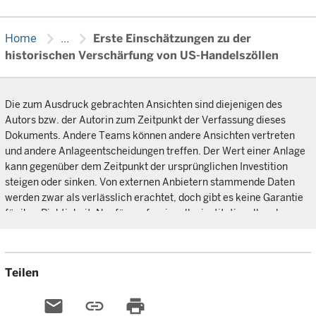
chevron_right
chevron_right
Home
...
Erste Einschätzungen zu der
historischen Verschärfung von US-Handelszöllen
Die zum Ausdruck gebrachten Ansichten sind diejenigen des
Autors bzw. der Autorin zum Zeitpunkt der Verfassung dieses
Dokuments. Andere Teams können andere Ansichten vertreten
und andere Anlageentscheidungen treffen. Der Wert einer Anlage
kann gegenüber dem Zeitpunkt der ursprünglichen Investition
steigen oder sinken. Von externen Anbietern stammende Daten
werden zwar als verlässlich erachtet, doch gibt es keine Garantie
für ihre Richtigkeit. Nur für professionelle, institutionelle oder
zugelassene Anleger.
Teilen
email
link
print