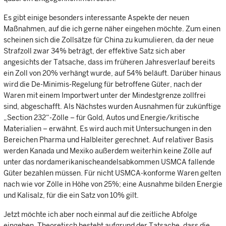
Es gibt einige besonders interessante Aspekte der neuen
Maßnahmen, auf die ich gerne näher eingehen möchte. Zum einen
scheinen sich die Zollsätze für China zu kumulieren, da der neue
Strafzoll zwar 34% beträgt, der effektive Satz sich aber
angesichts der Tatsache, dass im früheren Jahresverlauf bereits
ein Zoll von 20% verhängt wurde, auf 54% beläuft. Darüber hinaus
wird die De-Minimis-Regelung für betroffene Güter, nach der
Waren mit einem Importwert unter der Mindestgrenze zollfrei
sind, abgeschafft. Als Nächstes wurden Ausnahmen für zukünftige
„Section 232“-Zölle – für Gold, Autos und Energie/kritische
Materialien – erwähnt. Es wird auch mit Untersuchungen in den
Bereichen Pharma und Halbleiter gerechnet. Auf relativer Basis
werden Kanada und Mexiko außerdem weiterhin keine Zölle auf
unter das nordamerikanischeandelsabkommen USMCA fallende
Güter bezahlen müssen. Für nicht USMCA-konforme Waren gelten
nach wie vor Zölle in Höhe von 25%; eine Ausnahme bilden Energie
und Kalisalz, für die ein Satz von 10% gilt.
Jetzt möchte ich aber noch einmal auf die zeitliche Abfolge
eingehen. Theoretisch besteht aufgrund der Tatsache, dass die