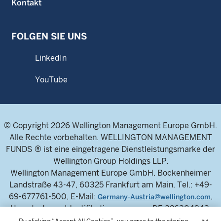
Kontakt
FOLGEN SIE UNS
LinkedIn
YouTube
© Copyright 2026 Wellington Management Europe GmbH.
Alle Rechte vorbehalten. WELLINGTON MANAGEMENT
FUNDS ® ist eine eingetragene Dienstleistungsmarke der
Wellington Group Holdings LLP.
Wellington Management Europe GmbH. Bockenheimer
Landstraße 43-47, 60325 Frankfurt am Main. Tel.: +49-
69-677761-500, E-Mail:
,
Germany-Austria@wellington.com
Umsatzsteuer-Identifikationsnummer: DE 326304943,
Handelsregister des Amtsgerichts Frankfurt am Main: