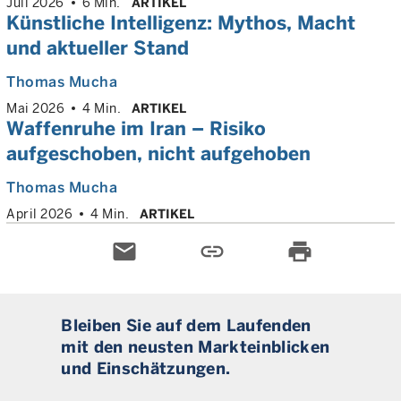
Juli 2026
6 Min.
ARTIKEL
Künstliche Intelligenz: Mythos, Macht
und aktueller Stand
Thomas Mucha
Mai 2026
4 Min.
ARTIKEL
Waffenruhe im Iran – Risiko
aufgeschoben, nicht aufgehoben
Thomas Mucha
April 2026
4 Min.
ARTIKEL
email
link
print
Bleiben Sie auf dem Laufenden
mit den neusten Markteinblicken
und Einschätzungen.