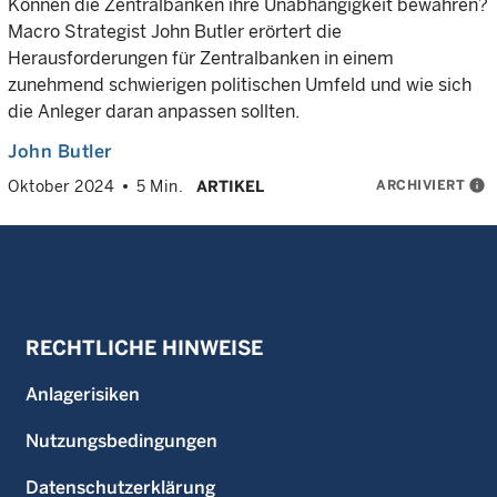
Können die Zentralbanken ihre Unabhängigkeit bewahren?
Macro Strategist John Butler erörtert die
Herausforderungen für Zentralbanken in einem
zunehmend schwierigen politischen Umfeld und wie sich
die Anleger daran anpassen sollten.
John Butler
ARCHIVIERT
info
Oktober 2024
5 Min.
ARTIKEL
RECHTLICHE HINWEISE
Anlagerisiken
Nutzungsbedingungen
Datenschutzerklärung