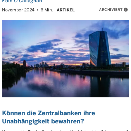
Eoin O'Callaghan
ARCHIVIERT
info
November 2024
6 Min.
ARTIKEL
Können die Zentralbanken ihre
Unabhängigkeit bewahren?