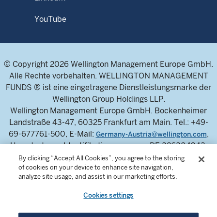
YouTube
© Copyright 2026 Wellington Management Europe GmbH.
Alle Rechte vorbehalten. WELLINGTON MANAGEMENT
FUNDS ® ist eine eingetragene Dienstleistungsmarke der
Wellington Group Holdings LLP.
Wellington Management Europe GmbH. Bockenheimer
Landstraße 43-47, 60325 Frankfurt am Main. Tel.: +49-
69-677761-500, E-Mail:
,
Germany-Austria@wellington.com
Umsatzsteuer-Identifikationsnummer: DE 326304943,
Handelsregister des Amtsgerichts Frankfurt am Main:
By clicking “Accept All Cookies”, you agree to the storing
of cookies on your device to enhance site navigation,
HRB 115460.
analyze site usage, and assist in our marketing efforts.
Die Wellington Management Europe GmbH ist von der
Bundesanstalt für Finanzdienstleistungsaufsicht
Cookies settings
zugelassen und wird von dieser reguliert.