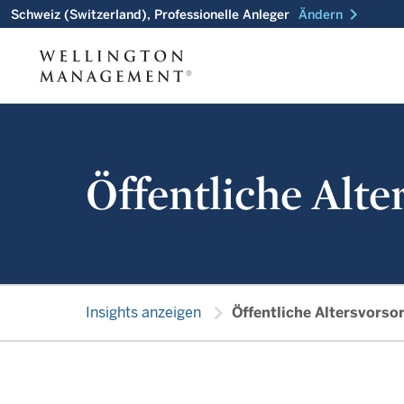
chevron_right
Schweiz (Switzerland), Professionelle Anleger
Ändern
Öffentliche Alte
chevron_right
Insights anzeigen
Öffentliche Altersvorsor