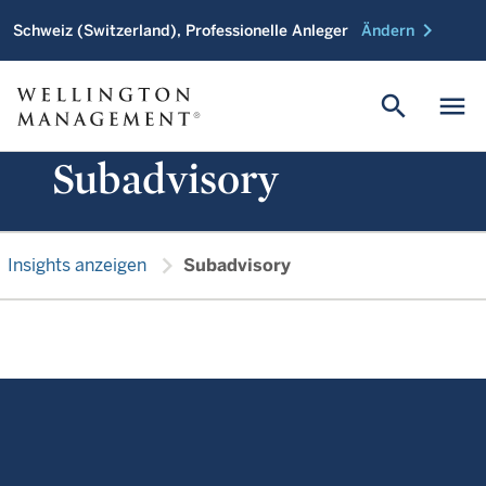
chevron_right
Schweiz (Switzerland), Professionelle Anleger
Ändern
search
menu
Subadvisory
chevron_right
Insights anzeigen
Subadvisory