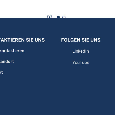
play_circle_outline
AKTIEREN SIE UNS
FOLGEN SIE UNS
kontaktieren
LinkedIn
tandort
YouTube
kt