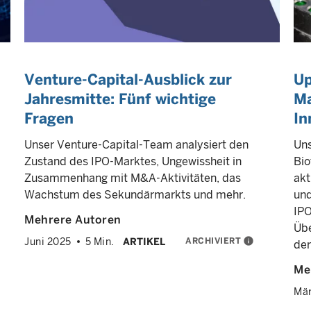
Venture-Capital-Ausblick zur
Up
Jahresmitte: Fünf wichtige
Ma
Fragen
In
Unser Venture-Capital-Team analysiert den
Uns
Zustand des IPO-Marktes, Ungewissheit in
Bio
Zusammenhang mit M&A-Aktivitäten, das
akt
Wachstum des Sekundärmarkts und mehr.
und
IPO
Mehrere Autoren
Üb
ARCHIVIERT
info
Juni 2025
5 Min.
ARTIKEL
der
Me
Mär