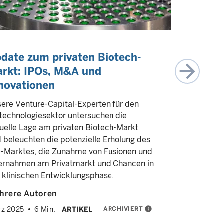
date zum privaten Biotech-
Kein „F
rkt: IPOs, M&A und
Auswirk
novationen
auf Pri
ere Venture-Capital-Experten für den
Wir erläute
technologiesektor untersuchen die
indirekten 
uelle Lage am privaten Biotech-Markt
Capital- u
 beleuchten die potenzielle Erholung des
Sekundärma
-Marktes, die Zunahme von Fusionen und
Dachfonds 
ernahmen am Privatmarkt und Chancen in
William Cr
 klinischen Entwicklungsphase.
Mark Wats
hrere Autoren
Februar
2025
ARCHIVIERT
info
z 2025
6 Min.
ARTIKEL