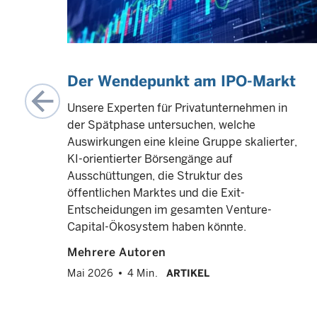
ür
Der Wendepunkt am IPO-Markt
Unsere Experten für Privatunternehmen in
der Spätphase untersuchen, welche
nd
Auswirkungen eine kleine Gruppe skalierter,
KI-orientierter Börsengänge auf
n
Ausschüttungen, die Struktur des
hen
öffentlichen Marktes und die Exit-
Entscheidungen im gesamten Venture-
Capital-Ökosystem haben könnte.
 bei
S-
Mehrere Autoren
Mai 2026
4 Min.
ARTIKEL
ERT
info