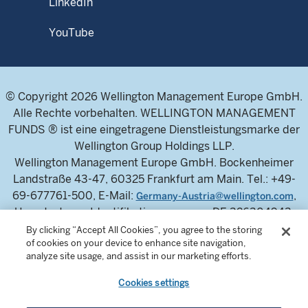
LinkedIn
YouTube
© Copyright 2026 Wellington Management Europe GmbH.
Alle Rechte vorbehalten. WELLINGTON MANAGEMENT
FUNDS ® ist eine eingetragene Dienstleistungsmarke der
Wellington Group Holdings LLP.
Wellington Management Europe GmbH. Bockenheimer
Landstraße 43-47, 60325 Frankfurt am Main. Tel.: +49-
69-677761-500, E-Mail:
,
Germany-Austria@wellington.com
Umsatzsteuer-Identifikationsnummer: DE 326304943,
Handelsregister des Amtsgerichts Frankfurt am Main:
By clicking “Accept All Cookies”, you agree to the storing
of cookies on your device to enhance site navigation,
HRB 115460.
analyze site usage, and assist in our marketing efforts.
Die Wellington Management Europe GmbH ist von der
Bundesanstalt für Finanzdienstleistungsaufsicht
Cookies settings
zugelassen und wird von dieser reguliert.