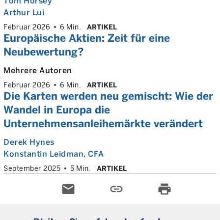
Tom Horsey
Arthur Lui
Februar 2026
6 Min.
ARTIKEL
Europäische Aktien: Zeit für eine
Neubewertung?
Mehrere Autoren
Februar 2026
6 Min.
ARTIKEL
Die Karten werden neu gemischt: Wie der
Wandel in Europa die
Unternehmensanleihemärkte verändert
Derek Hynes
Konstantin Leidman
, CFA
September 2025
5 Min.
ARTIKEL
email
link
print