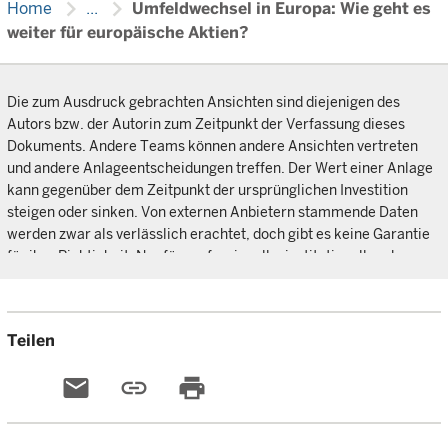
chevron_right
chevron_right
Home
...
Umfeldwechsel in Europa: Wie geht es
weiter für europäische Aktien?
Die zum Ausdruck gebrachten Ansichten sind diejenigen des
Autors bzw. der Autorin zum Zeitpunkt der Verfassung dieses
Dokuments. Andere Teams können andere Ansichten vertreten
und andere Anlageentscheidungen treffen. Der Wert einer Anlage
kann gegenüber dem Zeitpunkt der ursprünglichen Investition
steigen oder sinken. Von externen Anbietern stammende Daten
werden zwar als verlässlich erachtet, doch gibt es keine Garantie
für ihre Richtigkeit. Nur für professionelle, institutionelle oder
zugelassene Anleger.
Teilen
email
link
print