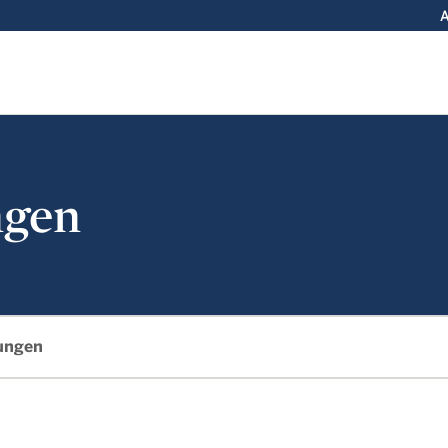
A
ngen
ungen