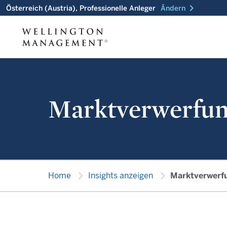
chevron_right
Österreich (Austria), Professionelle Anleger
Ändern
Marktverwerfu
chevron_right
chevron_right
Home
Insights anzeigen
Marktverwerf