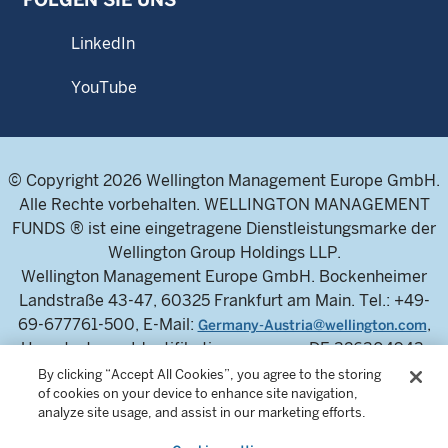
LinkedIn
YouTube
© Copyright 2026 Wellington Management Europe GmbH.
Alle Rechte vorbehalten. WELLINGTON MANAGEMENT
FUNDS ® ist eine eingetragene Dienstleistungsmarke der
Wellington Group Holdings LLP.
Wellington Management Europe GmbH. Bockenheimer
Landstraße 43-47, 60325 Frankfurt am Main. Tel.: +49-
69-677761-500, E-Mail:
,
Germany-Austria@wellington.com
Umsatzsteuer-Identifikationsnummer: DE 326304943,
Handelsregister des Amtsgerichts Frankfurt am Main:
By clicking “Accept All Cookies”, you agree to the storing
of cookies on your device to enhance site navigation,
HRB 115460.
analyze site usage, and assist in our marketing efforts.
Die Wellington Management Europe GmbH ist von der
Bundesanstalt für Finanzdienstleistungsaufsicht