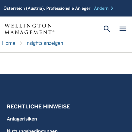
chevron_right
Österreich (Austria), Professionelle Anleger
Ändern
search
menu
chevron_right
Home
Insights anzeigen
RECHTLICHE HINWEISE
Anlagerisiken
Nutzungsbedingungen